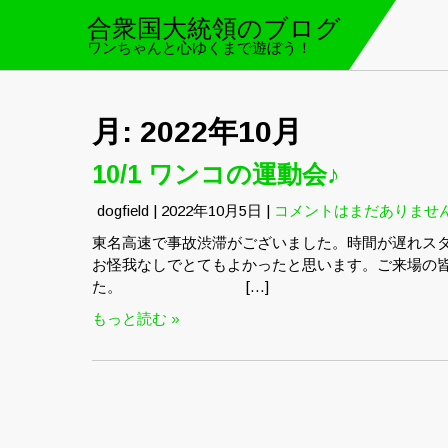
Skip
合衆国大統領のブログ
to
ワンちゃんと心ゆくまで遊ぼう！
content
月:
2022年10月
10/1 ワンコの運動会♪
dogfield
|
2022年10月5日
|
コメントはまだありませ
東名高速で事故渋滞がございました。時間が遅れス
お怪我なしでとてもよかったと思います。ご来場の
た。 […]
もっと読む »