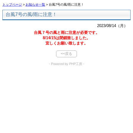
トップページ
>
お知らせ一覧
> 台風7号の風/雨に注意！
台風7号の風/雨に注意！
2023/08/14（月）
台風７号の風と雨に注意が必要です。
8/14/15は閉鎖致しました。
宜しくお願い致します。
<<戻る
- Powered by PHP工房 -